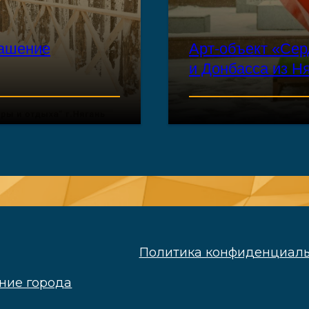
рашение
Арт-объект «Се
и Донбасса из Н
Политика конфиденциальности
орода
ЧИТАТЬ