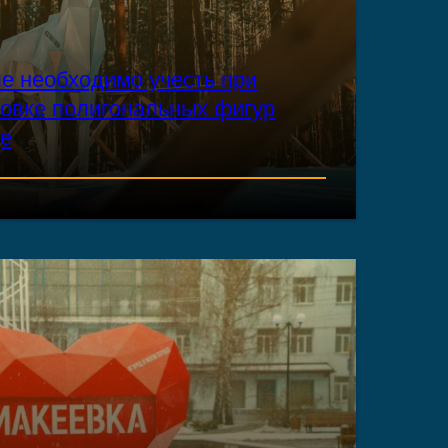
ые необходимо учесть при
новке полигональных фигур
де