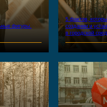
5 фактов, котор
ьные фигуры.
создании и уста
в городской сре
ЧИТАТЬ