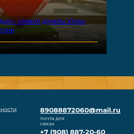
рдце»: символ дружбы Югры
ягани
89088872060@mail.ru
почта для
связи
+7 (908) 887-20-60
+7 (982) 224-22-24
телефоны для связи