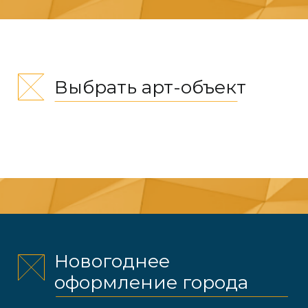
Преображаем площади и улицы
к Новому году. Наша
уникальнаяподсветка заставляет
конструкции сиять, привлекая
восхищенные взгляды горожан.
В нашей мастерской есть все, чтобы
воплотить любую идею в жизнь. Мы
поможем создать эскиз, подобрать
нужные размеры и материал
СОЗДАТЬ МАКЕТ