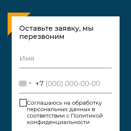
Каталог
Оформление города
О компании
Контакты
89088872060@mail.ru
почта для связи