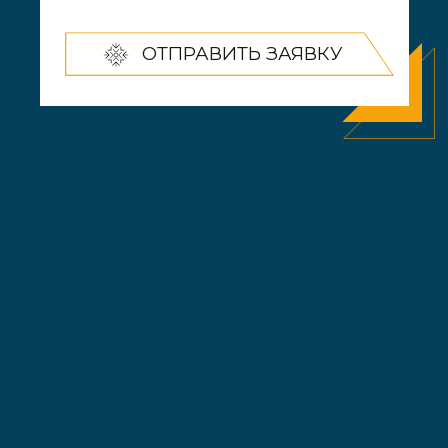
+7 (908) 887-20-60
+7 (982) 224-22-24
телефоны для связи
ОБСУДИТЬ ПРОЕКТ
Политика конфиденциальности