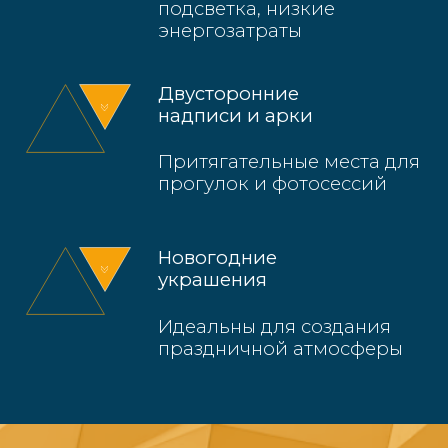
Выбрать арт-объект
Новогоднее
оформление города