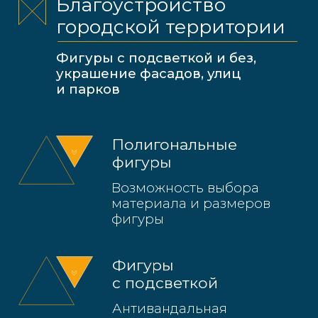
материала и размеров
фигуры
Фигуры
с подсветкой
Антивандальная
подсветка, низкие
энергозатраты
Двусторонние
надписи и арки
Притягательные места для
прогулок и фотосессий
Новогодние
украшения
Идеальны для создания
праздничной атмосферы