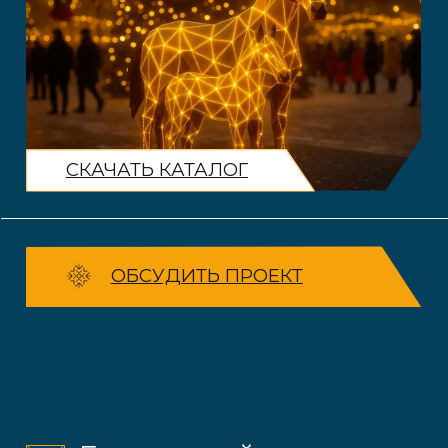
СКАЧАТЬ КАТАЛОГ
ОБСУДИТЬ ПРОЕКТ
Благоустройство
городской территории
Фигуры с подсветкой и без,
украшение фасадов, улиц
и парков
Полигональные
фигуры
Возможность выбора