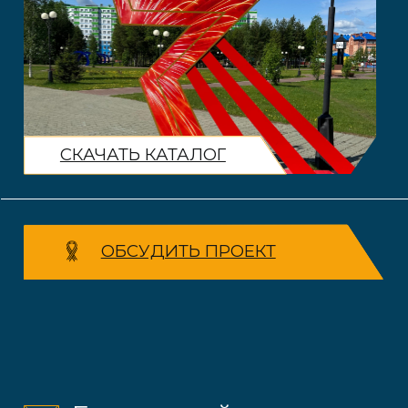
СКАЧАТЬ КАТАЛОГ
ОБСУДИТЬ ПРОЕКТ
Благоустройство
городской территории
Фигуры с подсветкой и без,
украшение фасадов, улиц
и парков
Полигональные
фигуры
Возможность выбора