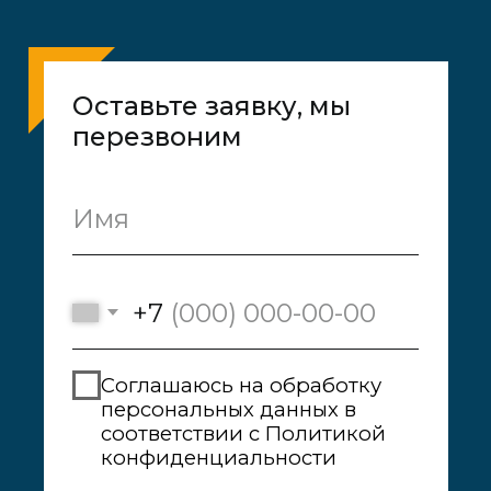
Каталог
Оформление города
О компании
Контакты
89088872060@mail.ru
почта для связи