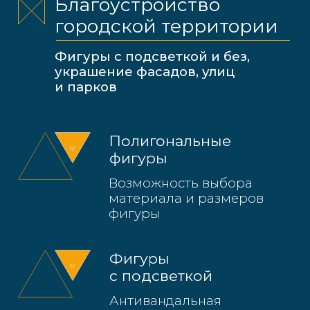
материала и размеров
фигуры
Фигуры
с подсветкой
Антивандальная
подсветка, низкие
энергозатраты
Двусторонние
надписи и арки
Притягательные места для
прогулок и фотосессий
Тематическое
оформление
Идеальны для создания
праздничной атмосферы