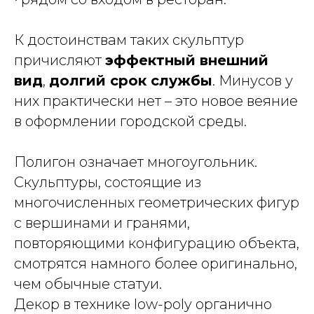
К достоинствам таких скульптур
причисляют
эффектный внешний
вид
,
долгий срок службы
. Минусов у
них практически нет – это новое веяние
Каталог
в оформлении городской среды.
Оформление города
О компании
Полигон означает многоугольник.
Контакты
Скульптуры, состоящие из
многочисленных геометрических фигур
89088872060@mail.ru
с вершинами и гранями,
почта для связи
повторяющими конфигурацию объекта,
+7 (908) 887-20-60
смотрятся намного более оригинально,
+7 (982) 224-22-24
телефоны для связи
чем обычные статуи.
Декор в технике low-poly органично